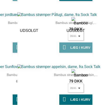
Bambus strømper jordbær,...
Bambus strømper Påfugl,...
79 DKK
79 DKK
UDSOLGT
UDSOLGT


LÆG I KURV
LÆG I KURV
Bambus strømper Sunflower...
Bambus strømper appelsin,...
35 DKK
79 DKK
59 DKK


LÆG I KURV
LÆG I KURV