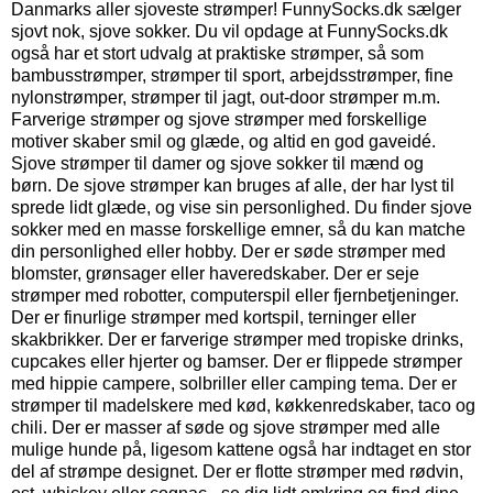
Danmarks aller sjoveste strømper!
FunnySocks.dk sælger
sjovt nok, sjove sokker. Du vil opdage at FunnySocks.dk
også har et stort udvalg at praktiske strømper, så som
bambusstrømper, strømper til sport, arbejdsstrømper, fine
nylonstrømper, strømper til jagt, out-door strømper m.m.
Farverige strømper og sjove strømper med forskellige
motiver skaber smil og glæde, og altid en god gaveidé.
Sjove strømper til damer og sjove sokker til mænd og
børn. De sjove strømper kan bruges af alle, der har lyst til
sprede lidt glæde, og vise sin personlighed. Du finder sjove
sokker med en masse forskellige emner, så du kan matche
din personlighed eller hobby.
Der er søde strømper med
blomster, grønsager eller haveredskaber. Der er seje
strømper med robotter, computerspil eller fjernbetjeninger.
Der er finurlige strømper med kortspil, terninger eller
skakbrikker. Der er farverige strømper med tropiske drinks,
cupcakes eller hjerter og bamser. Der er flippede strømper
med hippie campere, solbriller eller camping tema. Der er
strømper til madelskere med kød, køkkenredskaber, taco og
chili. Der er masser af søde og sjove strømper med alle
mulige hunde på, ligesom kattene også har indtaget en stor
del af strømpe designet. Der er flotte strømper med rødvin,