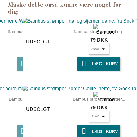
Måske dette også kunne være noget for
dig:
Bambus strømper herre Westie
Bambus strømper møl og...
79 DKK
79 DKK
UDSOLGT


LÆG I KURV
LÆG I KURV
Bambusstrømper herre med...
Bambus strømper Border...
79 DKK
79 DKK
UDSOLGT


LÆG I KURV
LÆG I KURV