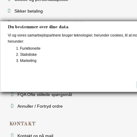
Sikker betaling
Copyrights og ophavsret 2014-2026
Du bestemmer over dine data
Vi og vores samarbejdspartnere bruger teknologier, herunder cookies, til at ind
ADMINISTRER COOKIES
herunder:
Funktionelle
Statistiske
INFORMATION
Marketing
Levering & Retur
Om Funny Socks
FQA Ofte stillede spørgsmål
Annuller / Fortryd ordre
KONTAKT
Kontakt os på mail