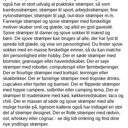
også har et stort udvalg at praktiske strømper, så som
bambusstrømper, strømper til sport, arbejdsstrømper, fine
nylonstrømper, strømper til jagt, out-door strømper m.m.
Farverige strømper og sjove strømper med forskellige
motiver skaber smil og glæde, og altid en god gaveidé.
Sjove strømper til damer og sjove sokker til mænd og
børn. De sjove strømper kan bruges af alle, der har lyst til
sprede lidt glæde, og vise sin personlighed. Du finder sjove
sokker med en masse forskellige emner, så du kan matche
din personlighed eller hobby.
Der er søde strømper med
blomster, grønsager eller haveredskaber. Der er seje
strømper med robotter, computerspil eller fjernbetjeninger.
Der er finurlige strømper med kortspil, terninger eller
skakbrikker. Der er farverige strømper med tropiske drinks,
cupcakes eller hjerter og bamser. Der er flippede strømper
med hippie campere, solbriller eller camping tema. Der er
strømper til madelskere med kød, køkkenredskaber, taco og
chili. Der er masser af søde og sjove strømper med alle
mulige hunde på, ligesom kattene også har indtaget en stor
del af strømpe designet. Der er flotte strømper med rødvin,
ost, whiskey eller cognac - se dig lidt omkring og find dine
nye yndlings strømper.