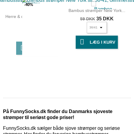
-40%
Bambus strømper New York...
Herre & dame bambusstrømper...
35 DKK
59 DKK
59 DKK

LÆG I KURV

LÆG I KURV
På FunnySocks.dk finder du Danmarks sjoveste
strømper til seriøst gode priser!
FunnySocks.dk sælger både sjove strømper og seriøse