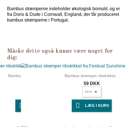
Bambus strømperne
indeholder økologisk bomuld
, og er
fra Doris & Dude i Cornwall, England, der får produceret
bambus strømperne i Portugal.
Måske dette også kunne være noget for
dig:
Bambus strømper ribstrikket...
Bambus strømper ribstrikket...
59 DKK
59 DKK


LÆG I KURV
LÆG I KURV
UDSOLGT
UDSOLGT