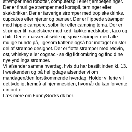
strømper med robotter, computerspil eller fjernbetjeninger.
Der er finurlige strømper med kortspil, terninger eller
skakbrikker. Der er farverige strømper med tropiske drinks,
cupcakes eller hjerter og bamser. Der er flippede strømper
med hippie campere, solbriller eller camping tema. Der er
strømper til madelskere med kød, køkkenredskaber, taco og
chili. Der er masser af søde og sjove strømper med alle
mulige hunde på, ligesom kattene også har indtaget en stor
del af strømpe designet. Der er flotte strømper med rødvin,
ost, whiskey eller cognac - se dig lidt omkring og find dine
nye yndlings strømper.
Vi afsender samme hverdag, hvis du har bestilt inden kl. 13.
I weekenden og på helligdage afsender vi om
mandagen/den førstkommende hverdag. Holder vi ferie vil
det tydeligt fremgå af hjemmesiden, hvornår du kan forvente
din ordre.
Læs mere om FunnySocks.dk her.