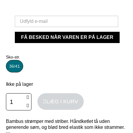
FÅ BESKED NÅR VAREN ER PÅ LAGER
Sko-str.
36/41
Ikke på lager
LÆG I KURV
Bambus strømper med striber. Håndketlet tå uden
generende søm, og blød bred elastik som ikke strammer.