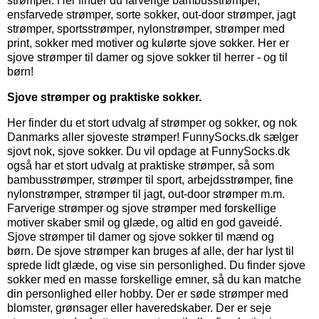
strømper. Her finder du farverige bambusstrømper,
ensfarvede strømper, sorte sokker, out-door strømper, jagt
strømper, sportsstrømper, nylonstrømper, strømper med
print, sokker med motiver og kulørte sjove sokker. Her er
sjove strømper til damer og sjove sokker til herrer - og til
børn!
Sjove strømper og praktiske sokker.
Her finder du et stort udvalg af strømper og sokker, og nok
Danmarks aller sjoveste strømper!
FunnySocks.dk sælger
sjovt nok, sjove sokker. Du vil opdage at FunnySocks.dk
også har et stort udvalg at praktiske strømper, så som
bambusstrømper, strømper til sport, arbejdsstrømper, fine
nylonstrømper, strømper til jagt, out-door strømper m.m.
Farverige strømper og sjove strømper med forskellige
motiver skaber smil og glæde, og altid en god gaveidé.
Sjove strømper til damer og sjove sokker til mænd og
børn. De sjove strømper kan bruges af alle, der har lyst til
sprede lidt glæde, og vise sin personlighed. Du finder sjove
sokker med en masse forskellige emner, så du kan matche
din personlighed eller hobby.
Der er søde strømper med
blomster, grønsager eller haveredskaber. Der er seje