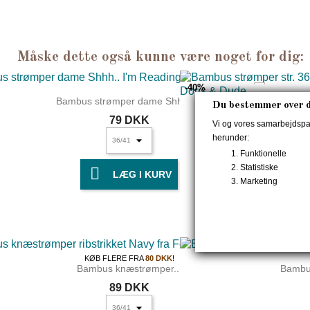
Måske dette også kunne være noget for dig:
-40%
Bambus strømper dame Shhh.....
Du bestemmer over d
Bamb
79 DKK
Vi og vores samarbejdspart
herunder:
Funktionelle
Statistiske

LÆG I KURV
Marketing
UDSOLGT
KØB FLERE FRA
80 DKK
!
Bambus knæstrømper...
Bambu
89 DKK