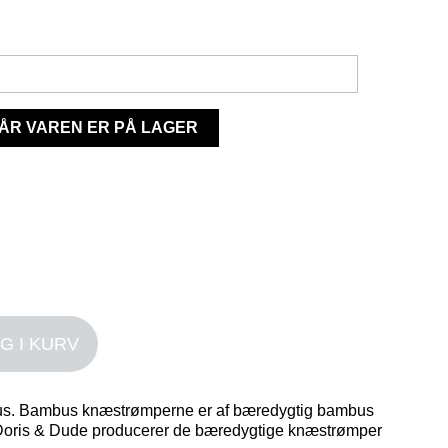
ÅR VAREN ER PÅ LAGER
G I KURV
s. Bambus knæstrømperne er af bæredygtig bambus
Doris & Dude producerer de bæredygtige knæstrømper