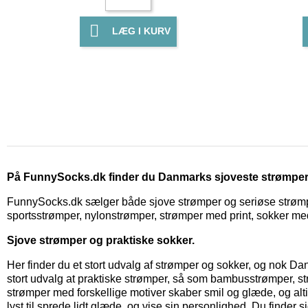

LÆG I KURV
På FunnySocks.dk finder du Danmarks sjoveste strømper ti
FunnySocks.dk sælger både sjove strømper og seriøse strømper
sportsstrømper, nylonstrømper, strømper med print, sokker med m
Sjove strømper og praktiske sokker.
Her finder du et stort udvalg af strømper og sokker, og nok Da
stort udvalg at praktiske strømper, så som bambusstrømper, str
strømper med forskellige motiver skaber smil og glæde, og alt
lyst til sprede lidt glæde, og vise sin personlighed. Du finde