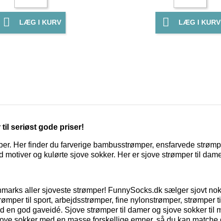


LÆG I KURV
LÆG I KURV
l seriøst gode priser!
. Her finder du farverige bambusstrømper, ensfarvede strømper,
otiver og kulørte sjove sokker. Her er sjove strømper til damer o
nmarks aller sjoveste strømper!
FunnySocks.dk sælger sjovt nok,
ømper til sport, arbejdsstrømper, fine nylonstrømper, strømper t
id en god gaveidé. Sjove strømper til damer og sjove sokker til
r sjove sokker med en masse forskellige emner, så du kan matche