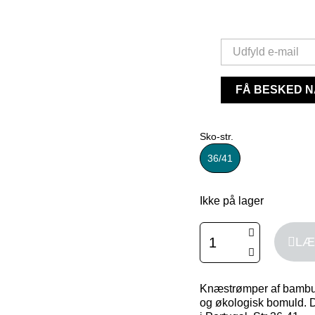
FÅ BESKED N
Sko-str.
36/41
Ikke på lager
LÆ
Knæstrømper af bambu
og økologisk bomuld. 