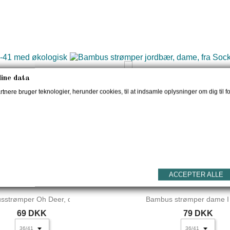
UDSOLGT
UDSOLGT
Bambus strømper jordbæ
ine data
us strømper str. 36-41...
79 DKK
nere bruger teknologier, herunder cookies, til at indsamle oplysninger om dig til fo
35 DKK
59 DKK

LÆG I KURV

LÆG I KURV
UDSOLGT
UDSOLGT
ACCEPTER ALLE
sstrømper Oh Deer, dame
Bambus strømper dame I l
69 DKK
79 DKK