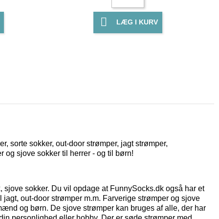

LÆG I KURV
 sorte sokker, out-door strømper, jagt strømper,
g sjove sokker til herrer - og til børn!
 sjove sokker. Du vil opdage at FunnySocks.dk også har et
il jagt, out-door strømper m.m. Farverige strømper og sjove
 mænd og børn. De sjove strømper kan bruges af alle, der har
 din personlighed eller hobby.
Der er søde strømper med