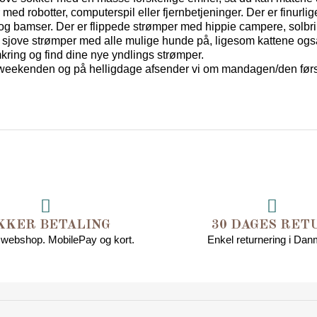
ed robotter, computerspil eller fjernbetjeninger. Der er finurlige
r og bamser. Der er flippede strømper med hippie campere, solbri
 sjove strømper med alle mulige hunde på, ligesom kattene også h
mkring og find dine nye yndlings strømper.
I weekenden og på helligdage afsender vi om mandagen/den først
KKER BETALING
30 DAGES RET
 webshop. MobilePay og kort.
Enkel returnering i Da