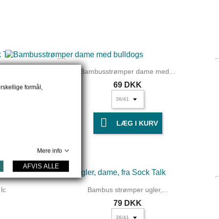
r,...
Bambusstrømper dame med...
69 DKK
rskellige formål,

LÆG I KURV
Mere info
UDSOLGT
AFVIS ALLE
ove...
Bambus strømper ugler,...
79 DKK