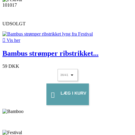
UDSOLGT

Vis her
Bambus strømper ribstrikket...
59 DKK
LÆG I KURV
