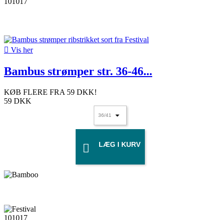

Vis her
Bambus strømper str. 36-46...
KØB FLERE FRA
59 DKK
!
59 DKK
LÆG I KURV
