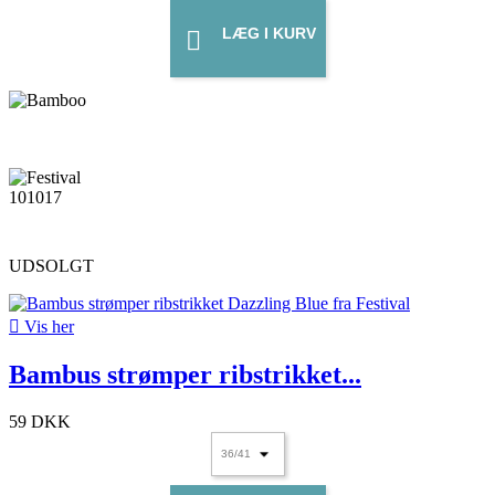
LÆG I KURV

UDSOLGT

Vis her
Bambus strømper ribstrikket...
59 DKK