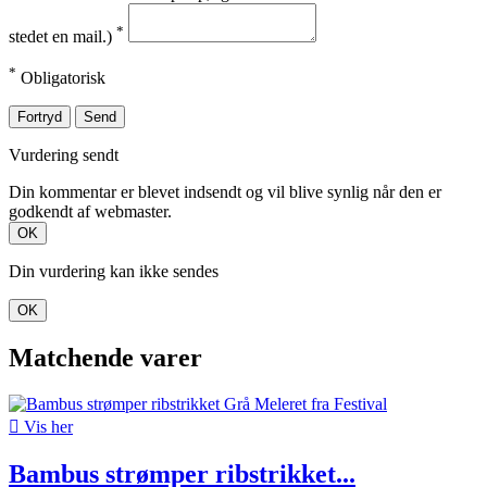
*
stedet en mail.)
*
Obligatorisk
Fortryd
Send
Vurdering sendt
Din kommentar er blevet indsendt og vil blive synlig når den er
godkendt af webmaster.
OK
Din vurdering kan ikke sendes
OK
Matchende varer

Vis her
Bambus strømper ribstrikket...