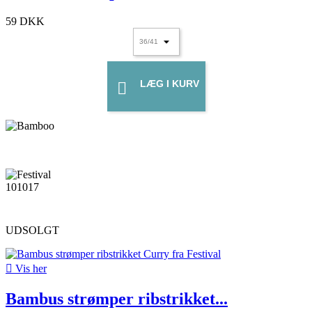
59 DKK
LÆG I KURV

UDSOLGT

Vis her
Bambus strømper ribstrikket...