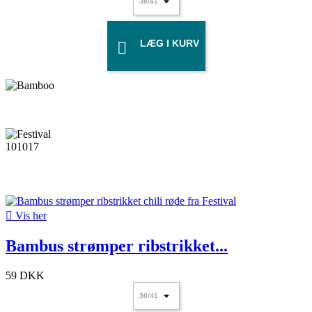
LÆG I KURV


Vis her
Bambus strømper ribstrikket...
59 DKK