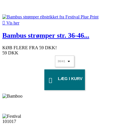

Vis her
Bambus strømper str. 36-46...
KØB FLERE FRA
59 DKK
!
59 DKK
LÆG I KURV
