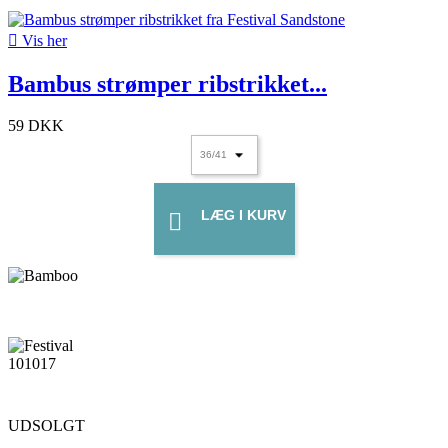

Vis her
Bambus strømper ribstrikket...
59 DKK
LÆG I KURV

UDSOLGT