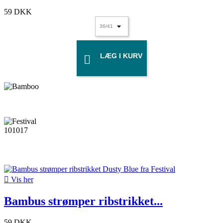
59 DKK
LÆG I KURV


Vis her
Bambus strømper ribstrikket...
59 DKK