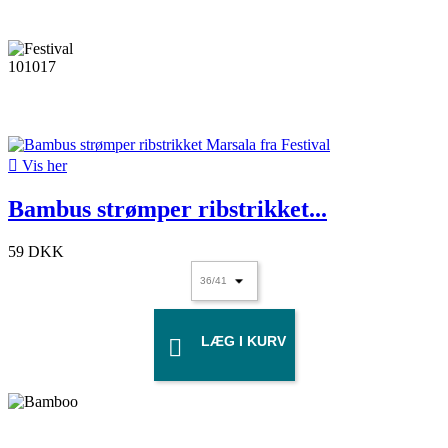

Vis her
Bambus strømper ribstrikket...
59 DKK
LÆG I KURV
