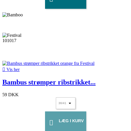

Vis her
Bambus strømper ribstrikket...
59 DKK
LÆG I KURV
