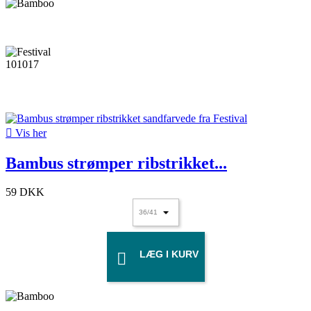

Vis her
Bambus strømper ribstrikket...
59 DKK
LÆG I KURV
