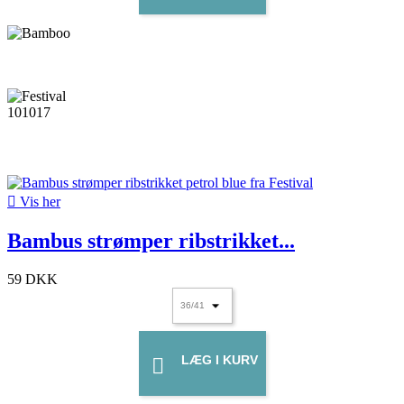

Vis her
Bambus strømper ribstrikket...
59 DKK
LÆG I KURV
