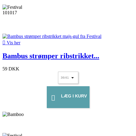

Vis her
Bambus strømper ribstrikket...
59 DKK
LÆG I KURV
