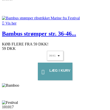

Vis her
Bambus strømper str. 36-46...
KØB FLERE FRA
59 DKK
!
59 DKK
LÆG I KURV
