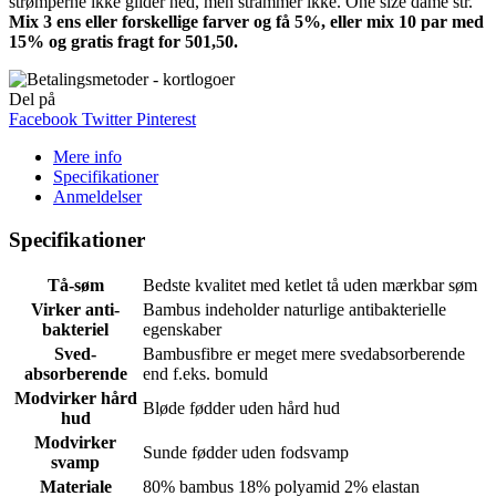
strømperne ikke glider ned, men strammer ikke. One size dame str.
Mix 3 ens eller forskellige farver og få 5%, eller mix 10 par med
15% og gratis fragt
for 501,50
.
Del på
Facebook
Twitter
Pinterest
Mere info
Specifikationer
Anmeldelser
Specifikationer
Tå-søm
Bedste kvalitet med ketlet tå uden mærkbar søm
Virker anti-
Bambus indeholder naturlige antibakterielle
bakteriel
egenskaber
Sved-
Bambusfibre er meget mere svedabsorberende
absorberende
end f.eks. bomuld
Modvirker hård
Bløde fødder uden hård hud
hud
Modvirker
Sunde fødder uden fodsvamp
svamp
Materiale
80% bambus 18% polyamid 2% elastan