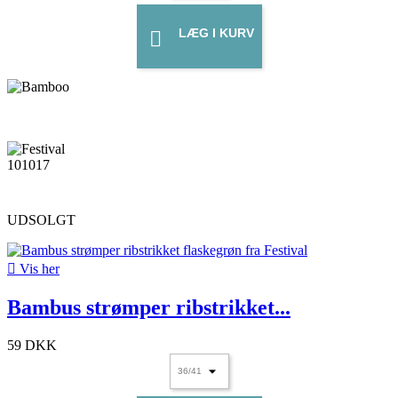
LÆG I KURV

UDSOLGT

Vis her
Bambus strømper ribstrikket...
59 DKK