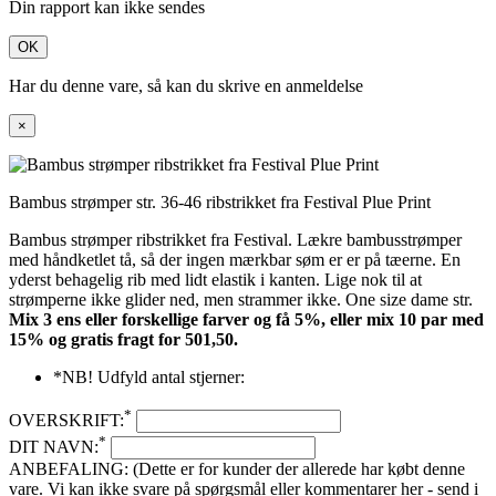
Din rapport kan ikke sendes
OK
Har du denne vare, så kan du skrive en anmeldelse
×
Bambus strømper str. 36-46 ribstrikket fra Festival Plue Print
Bambus strømper ribstrikket fra Festival. Lækre bambusstrømper
med håndketlet tå, så der ingen mærkbar søm er er på tæerne. En
yderst behagelig rib med lidt elastik i kanten. Lige nok til at
strømperne ikke glider ned, men strammer ikke. One size dame str.
Mix 3 ens eller forskellige farver og få 5%, eller mix 10 par med
15% og gratis fragt
for 501,50
.
*NB! Udfyld antal stjerner:
*
OVERSKRIFT:
*
DIT NAVN:
ANBEFALING: (Dette er for kunder der allerede har købt denne
vare. Vi kan ikke svare på spørgsmål eller kommentarer her - send i